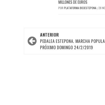
MILLONES DE EUROS
POR
PLATAFORMA BICIESTEPONA
28 N
/
Navegación
ANTERIOR
por
PEDALEA ESTEPONA. MARCHA POPULA
las
PRÓXIMO DOMINGO 24/2/2019
entradas